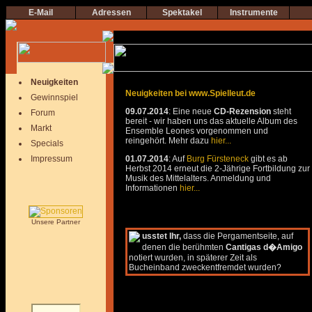
E-Mail
Adressen
Spektakel
Instrumente
Neuigkeiten
Neuigkeiten bei www.Spielleut.de
Gewinnspiel
09.07.2014
: Eine neue
CD-Rezension
steht
Forum
bereit - wir haben uns das aktuelle Album des
Markt
Ensemble Leones vorgenommen und
reingehört. Mehr dazu
hier...
Specials
Impressum
01.07.2014
: Auf
Burg Fürsteneck
gibt es ab
Herbst 2014 erneut die 2-Jährige Fortbildung zur
Musik des Mittelalters. Anmeldung und
Informationen
hier...
Unsere Partner
usstet Ihr,
dass die Pergamentseite, auf
denen die berühmten
Cantigas d�Amigo
notiert wurden, in späterer Zeit als
Bucheinband zweckentfremdet wurden?